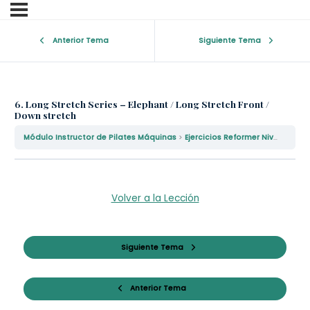
Anterior Tema
Siguiente Tema
6. Long Stretch Series – Elephant / Long Stretch Front /
Down stretch
Módulo Instructor de Pilates Máquinas
Ejercicios Reformer Nivel II
6. 
Volver a la Lección
Siguiente Tema
Anterior Tema