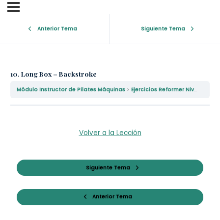
Anterior Tema
Siguiente Tema
10. Long Box – Backstroke
Módulo Instructor de Pilates Máquinas
Ejercicios Reformer Nivel II
10.
Volver a la Lección
Siguiente Tema
Anterior Tema